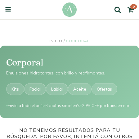
 OFF EXTRA ABONANDO CON TRANSF.
✦ AIRE 🔥
0
INICIO
/
CORPORAL
Corporal
Emulsiones hidratantes, con brillo y reafirmantes.
Kits
Facial
Labial
Aceite
Ofertas
Envío a todo el país
6 cuotas sin interés
20% OFF por transferencia
NO TENEMOS RESULTADOS PARA TU
BÚSQUEDA. POR FAVOR, INTENTÁ CON OTROS