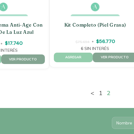
ema Anti-Age Con
Kit Completo (piel Grasa)
De La Luz Azul
$56.770
$75.694
$17.740
6
SIN INTERÉS
 INTERÉS
VER PRODUCTO
VER PRODUCTO
<
1
2