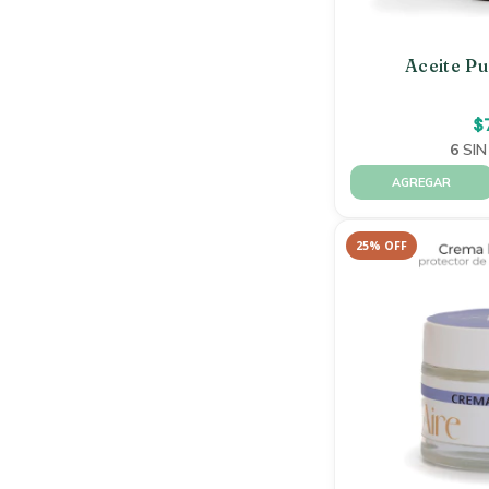
Aceite Pu
$
6
SIN
25
%
OFF