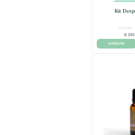
Kit Des
$93.287
6
SIN