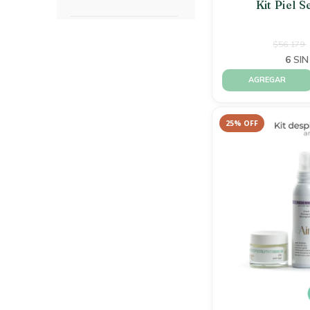
Kit Piel S
$56.179
6
SIN
25
%
OFF