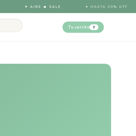
✦ AIRE 🔥 SALE
✦ HASTA 30% OFF
Tu carrito
0