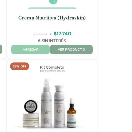
Crema Nutritiva (hydraskin)
$17.740
$23.654
6
SIN INTERÉS
VER PRODUCTO
25
%
OFF