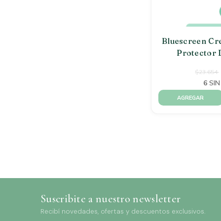
Bluescreen Cr
Protector 
$23.654
6
SIN
Suscribite a nuestro
newsletter
Recibí novedades, ofertas y descuentos exclusivos.